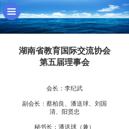
湖南省教育国际交流协会
第五届理事会
会长
：
李纪武
副会长
：
蔡柏良、潘送球、刘国
清、阳贤忠
秘书长
：
潘送球（兼）